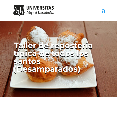
Taller de repostería
típica de todos los
santos
(Desamparados)